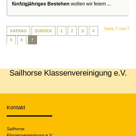
fünfzigjähriges Bestehen
wollen wir feiern ...
Seite 7 von 7
ANFANG
ZURÜCK
1
2
3
4
5
6
7
Sailhorse Klassenvereinigung e.V.
Kontakt
Sailhorse
Klassenvereinigung e.V.