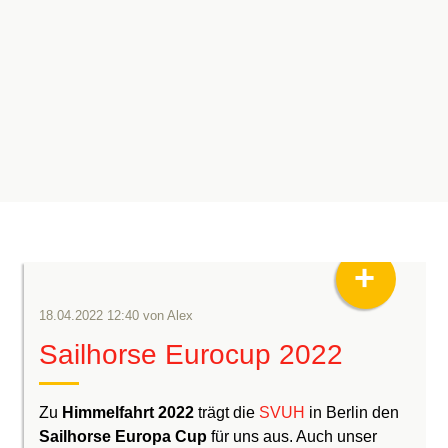
keyboard_arrow_down
keyboard_arrow_down
keyboard_arrow_down
keyboard_arrow_down
keyboard_arrow_down
keyboard_arrow_
keyboard_arrow_
keyboard_arrow_
keyboard_arrow_
keyboard_arrow_
+
18.04.2022 12:40
von
Alex
Sailhorse Eurocup 2022
Zu
Himmelfahrt 2022
trägt die
SVUH
in Berlin den
Sailhorse Europa Cup
für uns aus. Auch unser