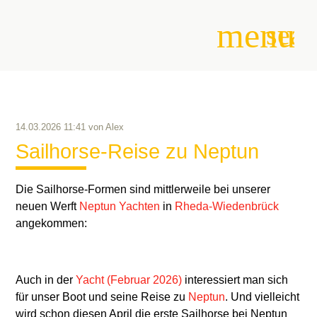
menu
sear
Suchbegriffe
SUCHEN
14.03.2026 11:41
von
Alex
Sailhorse-Reise zu Neptun
Die Sailhorse-Formen sind mittlerweile bei unserer
neuen Werft
Neptun Yachten
in
Rheda-Wiedenbrück
angekommen:
Auch in der
Yacht (Februar 2026)
interessiert man sich
für unser Boot und seine Reise zu
Neptun
. Und vielleicht
wird schon diesen April die erste Sailhorse bei Neptun