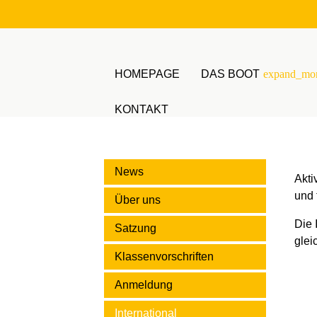
HOMEPAGE
DAS BOOT
expand_mo
KONTAKT
Suchbegriffe
News
Akti
und 
Über uns
Die 
Satzung
glei
Klassenvorschriften
Anmeldung
International