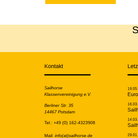
S
Kontakt
Let
Sailhorse
19.05
Klassenvereinigung e.V.
Euro
16.03
Berliner Str. 35
Sail
14467 Potsdam
14.03
Tel.: +49 (0) 162-4323908
Sail
29.01
Mail:
info(at)sailhorse.de