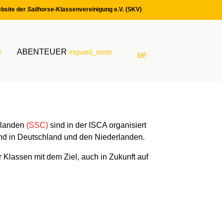
bsite der
Sailhorse
-Klassenvereinigung e.V. (SKV)
e
ABENTEUER
expand_more
search
SUCHEN
rlanden
(SSC)
sind in der ISCA organisiert
nd in Deutschland und den Niederlanden.
 Klassen mit dem Ziel, auch in Zukunft auf