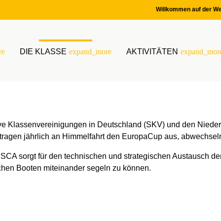
Willkommen auf der We
re
DIE KLASSE
expand_more
AKTIVITÄTEN
expand_mor
ve Klassenvereinigungen in Deutschland (SKV) und den Niede
tragen jährlich an Himmelfahrt den EuropaCup aus, abwechsel
ISCA sorgt für den technischen und strategischen Austausch der
chen Booten miteinander segeln zu können.