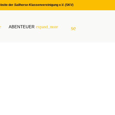
bsite der
Sailhorse
-Klassenvereinigung e.V. (SKV)
e
ABENTEUER
expand_more
search
SUCHEN