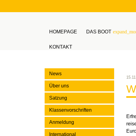
HOMEPAGE
DAS BOOT
expand_mo
KONTAKT
Suchbegriffe
News
15.11
W
Über uns
Satzung
Klassenvorschriften
Erfr
Anmeldung
reis
Euro
International