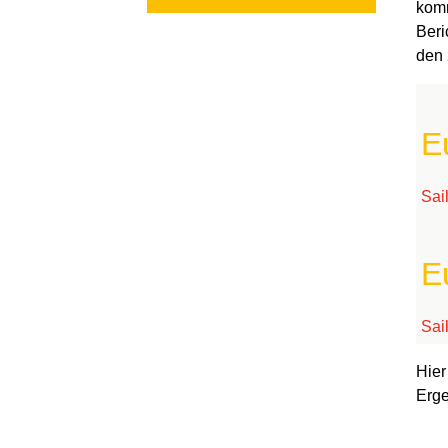
komm
Beri
den 
E
Sai
E
Sai
Hier
Erge