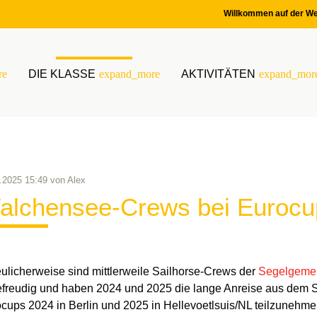
Willkommen auf der We
re
DIE KLASSE
expand_more
AKTIVITÄTEN
expand_mor
.2025 15:49
von
Alex
alchensee-Crews bei Eurocup
eulicherweise sind mittlerweile Sailhorse-Crews der
Segelgemei
efreudig und haben 2024 und 2025 die lange Anreise aus dem
cups 2024 in Berlin und 2025 in Hellevoetlsuis/NL teilzunehmen.