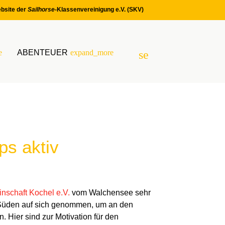
bsite der
Sailhorse
-Klassenvereinigung e.V. (SKV)
e
ABENTEUER
expand_more
search
SUCHEN
s aktiv
nschaft Kochel e.V.
vom Walchensee sehr
 Süden auf sich genommen, um an den
 Hier sind zur Motivation für den