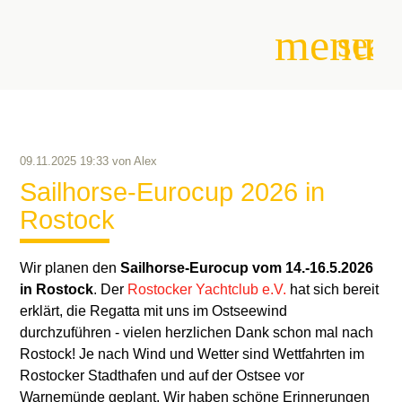
menu
sear
Suchbegriffe
SUCHEN
09.11.2025 19:33
von
Alex
Sailhorse-Eurocup 2026 in
Rostock
Wir planen den
Sailhorse-Eurocup vom 14.-16.5.2026
in Rostock
. Der
Rostocker Yachtclub e.V.
hat sich bereit
erklärt, die Regatta mit uns im Ostseewind
durchzuführen - vielen herzlichen Dank schon mal nach
Rostock! Je nach Wind und Wetter sind Wettfahrten im
Rostocker Stadthafen und auf der Ostsee vor
Warnemünde geplant. Wir haben schöne Erinnerungen