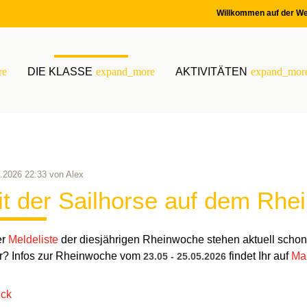
Willkommen auf der We
re
DIE KLASSE
expand_more
AKTIVITÄTEN
expand_mor
.2026 22:33
von
Alex
t der Sailhorse auf dem Rhe
er
Meldeliste
der diesjährigen Rheinwoche stehen aktuell schon d
? Infos zur Rheinwoche vom
findet Ihr auf
Man
23.05 - 25.05.2026
ück