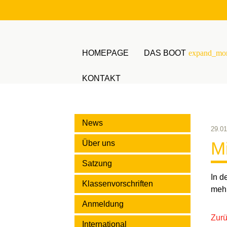
HOMEPAGE
DAS BOOT
expand_mo
KONTAKT
Suchbegriffe
News
29.01
Mi
Über uns
Satzung
In d
Klassenvorschriften
mehr
Anmeldung
Zur
International