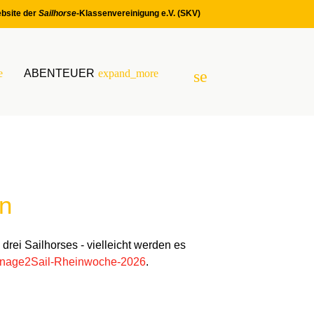
bsite der
Sailhorse
-Klassenvereinigung e.V. (SKV)
e
ABENTEUER
expand_more
search
SUCHEN
in
rei Sailhorses - vielleicht werden es
age2Sail-Rheinwoche-2026
.