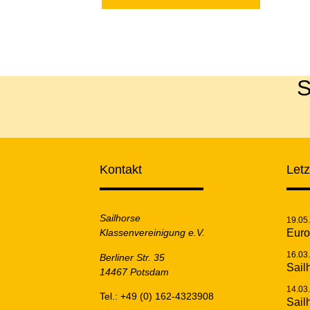
S
Kontakt
Let
Sailhorse
19.05
Klassenvereinigung e.V.
Euro
16.03
Berliner Str. 35
Sail
14467 Potsdam
14.03
Tel.: +49 (0) 162-4323908
Sail