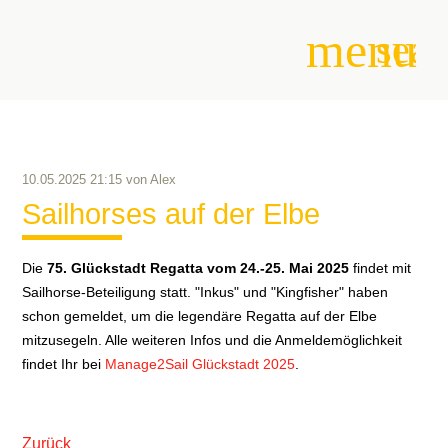
menu
sear
Suchbegriffe
SUCHEN
10.05.2025 21:15
von
Alex
Sailhorses auf der Elbe
Die
75. Glückstadt Regatta vom 24.-25. Mai 2025
findet mit
Sailhorse-Beteiligung statt. "Inkus" und "Kingfisher" haben
schon gemeldet, um die legendäre Regatta auf der Elbe
mitzusegeln. Alle weiteren Infos und die Anmeldemöglichkeit
findet Ihr bei
Manage2Sail Glückstadt 2025
.
Zurück