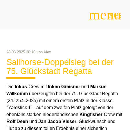
menu
sear
Suchbegriffe
SUCHEN
28.06.2025 20:10
von
Alex
Sailhorse-Doppelsieg bei der
75. Glückstadt Regatta
Die
Inkus
-Crew mit
Inken Greisner
und
Markus
Willkomm
überzeugten bei der 75. Glückstadt Regatta
(24.-25.5.2025) mit einem ersten Platz in der Klasse
"Yardstick 1" - auf dem zweiten Platz gefolgt von der
ebenfalls starken niederländischen
Kingfisher
-Crew mit
Rolf Deen
und
Jan Jacob Visser
. Glückwunsch und
Hut ab zu diesem tollen Ergebnis einer sicherlich